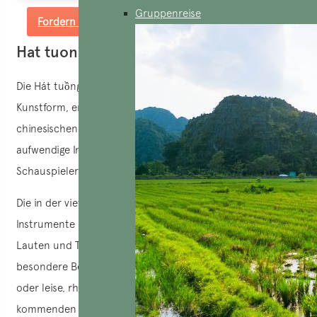
Gruppenreise
Fordern Sie ein maßgeschneidertes Angebot an
Hat tuong
Die Hát tuồng, eine alte traditionelle vietnamesische
Kunstform, entstand im späten 12. Beeinflusst von der
chinesischen Oper, zeichnet sich das Tuồng durch seine
aufwendige Inszenierung aus, die Musik, Tanz,
Schauspielerei und reich verzierte Kostüme einbezieht.
Die in der vietnamesischen Musik – Tuồng verwendeten
Instrumente sind vielfältig und umfassen Trommeln,
Lauten und Trompeten, wobei der Trommel eine
besondere Bedeutung zukommt. Jeder Schlag, ob laut
oder leise, rhythmisiert die Handlung und nimmt die
kommenden Ereignisse auf der Bühne vorweg, was der