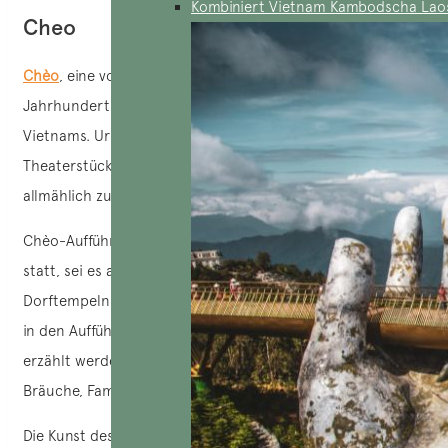
Kombiniert Vietnam Kambodscha Lao
Cheo
Chèo
, eine volkstümliche Kunstform, entstand im 10.
Jahrhundert und entwickelte sich besonders im Norden
Vietnams. Ursprünglich wurde Chèo in Form von
Theaterstücken aufgeführt, entwickelte sich aber
allmählich zu einem Stil, bei dem der Gesang vorherrscht.
Chèo-Aufführungen finden auf verschiedenen Bühnen
statt, sei es auf traditionellen Theatern, in den Höfen von
Dorftempeln oder bei Kulturfestivals. Die Geschichten, die
in den Aufführungen dieser vietnamesischen Musikrichtung
erzählt werden, behandeln oft historische Themen, lokale
Bräuche, Familiendynamiken und Aspekte des Alltagslebens.
Die Kunst des Chèo zeichnet sich durch die harmonische