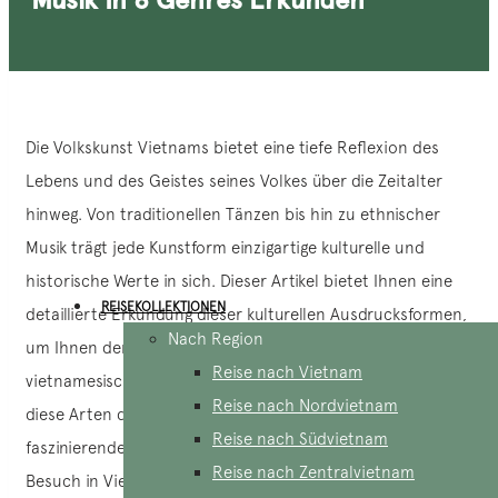
Die Volkskunst Vietnams bietet eine tiefe Reflexion des
Lebens und des Geistes seines Volkes über die Zeitalter
hinweg. Von traditionellen Tänzen bis hin zu ethnischer
Musik trägt jede Kunstform einzigartige kulturelle und
historische Werte in sich. Dieser Artikel bietet Ihnen eine
REISEKOLLEKTIONEN
detaillierte Erkundung dieser kulturellen Ausdrucksformen,
Nach Region
um Ihnen den ganzen Reichtum und die Vielfalt des
Reise nach Vietnam
vietnamesischen Erbes näher zu bringen. Ein Eintauchen in
Reise nach Nordvietnam
diese Arten der vietnamesischen Musik verspricht
Reise nach Südvietnam
faszinierende Erlebnisse, vor allem bei Ihrem ersten
Reise nach Zentralvietnam
Besuch in Vietnam.