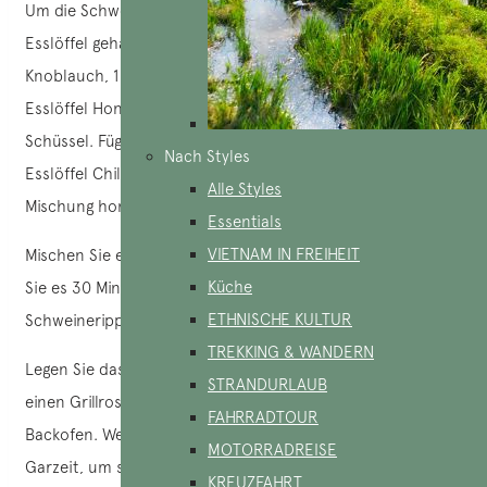
Um die Schweinerippchen zu marinieren, mischen Sie 1
Esslöffel gehackte Schalotten, 1 Esslöffel gehackten
Knoblauch, 1 Esslöffel Natrium, 3 Esslöffel Speiseöl, 3
Esslöffel Honig und etwas gemahlenen Pfeffer in einer
Schüssel. Fügen Sie zwei Esslöffel Sojasauce und zwei
Nach Styles
Esslöffel Chilisauce hinzu und verrühren Sie gut, bis die
Alle Styles
Mischung homogen ist.
Essentials
VIETNAM IN FREIHEIT
Mischen Sie es gut mit den Schweinerippchen und lassen
Küche
Sie es 30 Minuten lang marinieren, damit die
ETHNISCHE KULTUR
Schweinerippchen die Aromen gut aufnehmen können.
TREKKING & WANDERN
Legen Sie das Fleisch anschließend für etwa 20 Minuten auf
STRANDURLAUB
einen Grillrost oder in den auf 200 °C vorgeheizten
FAHRRADTOUR
Backofen. Wenden Sie das Fleisch nach der Hälfte der
MOTORRADREISE
Garzeit, um sicherzustellen, dass es gleichmäßig gegart ist.
KREUZFAHRT