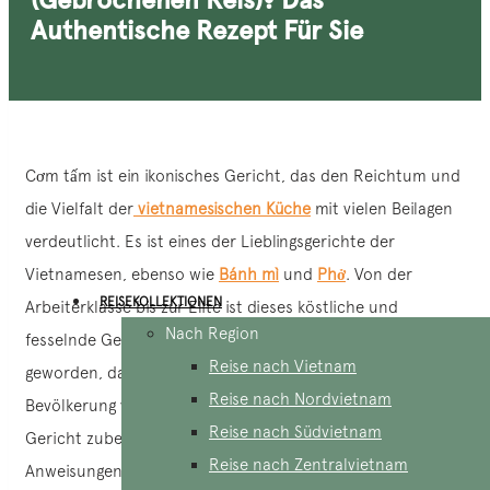
Authentische Rezept Für Sie
Cơm tấm ist ein ikonisches Gericht, das den Reichtum und
die Vielfalt der
vietnamesischen Küche
mit vielen Beilagen
verdeutlicht. Es ist eines der Lieblingsgerichte der
Vietnamesen, ebenso wie
Bánh mì
und
Phở
. Von der
REISEKOLLEKTIONEN
Arbeiterklasse bis zur Elite ist dieses köstliche und
Nach Region
fesselnde Gericht zu einem kulinarischen Symbol
Reise nach Vietnam
geworden, das alle Schichten der vietnamesischen
Reise nach Nordvietnam
Bevölkerung vereint. Um herauszufinden, wie Sie dieses
Reise nach Südvietnam
Gericht zubereiten können, folgen Sie diesen
Reise nach Zentralvietnam
Anweisungen!