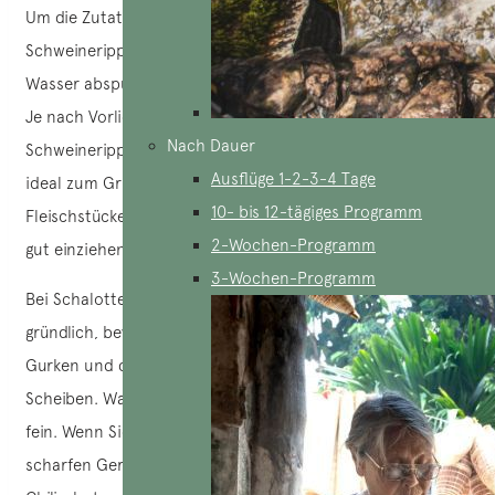
Um die Zutaten vorzubereiten, putzen Sie zunächst die
Schweinerippen, indem Sie sie mit Salz einreiben und mit
Wasser abspülen. Schneiden Sie sie dann in kleine Streifen.
Je nach Vorliebe können Sie auch zarte Stücke von
Nach Dauer
Schweinerippchen wählen, die sich nach dem Marinieren
Ausflüge 1-2-3-4 Tage
ideal zum Grillen eignen. Achten Sie darauf, dass Sie die
10- bis 12-tägiges Programm
Fleischstücke nicht zu dick schneiden, damit die Marinade
2-Wochen-Programm
gut einziehen kann.
3-Wochen-Programm
Bei Schalotten und Knoblauch waschen Sie diese
gründlich, bevor Sie sie fein hacken. Waschen Sie auch die
Gurken und die Tomaten und schneiden Sie sie in
Scheiben. Waschen Sie die Chilischote und hacken Sie sie
fein. Wenn Sie für Kinder oder Menschen kochen, die keine
scharfen Gerichte mögen, können Sie die Menge der