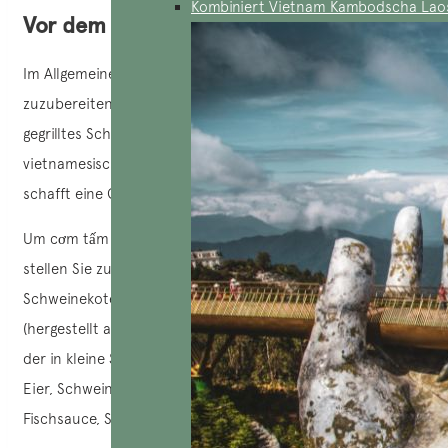
Kombiniert Vietnam Kambodscha Lao
Vor dem Kochen des Com Tam
Im Allgemeinen ist dieses Gericht sehr einfach
zuzubereiten. Die Kombination der 3 Hauptbestandteile:
gegrilltes Schweinefleisch, „chả“ – bezeichnet
vietnamesische Dampfomeletts, geriebene Schweinehaut –
schafft eine Geschmacksexplosion.
Um cơm tấm – gebrochenen Reis zu Hause zuzubereiten,
stellen Sie zunächst die folgenden Zutaten zusammen:
Schweinekoteletts oder Ribs, Schalotten, Bruchreis
(hergestellt aus speziellem Bruchreis, einer Art Jasminreis,
der in kleine Stücke geteilt wird), Natrium, Speiseöl, Honig,
Eier, Schweinehaut, geröstetes Reispulver, Zitrone, Chili,
Fischsauce, Sojasauce, Gurken, Gewürzgurken, Tomaten.