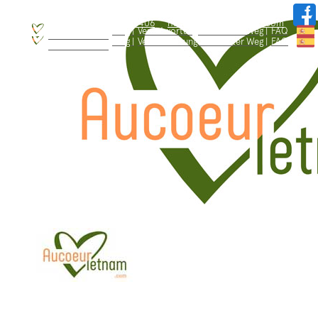
WhatsApp: +84.909.426.406
hallo@aucoeurvietnam.com
WhatsApp: +84.909.426.406
hallo@aucoeurvietnam.com
Blog |
Verantwortungsbewusster Weg |
FAQ
Wer sind wir ? |
Blog |
Verantwortungsbewusster Weg |
FAQ
Wer sind wir ? |