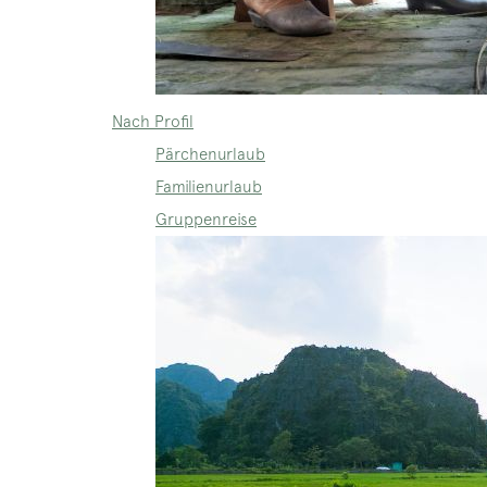
Nach Profil
Pärchenurlaub
Familienurlaub
Gruppenreise