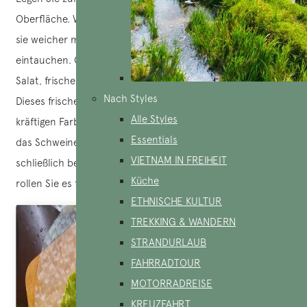
Oberfläche. Wenn die Reisblätter knusprig sind, können Sie
sie weicher machen, indem Sie sie leicht in Wasser
eintauchen. Geben Sie dann rohes Gemüse wie Gurke,
Salat, frische Kräuter, Ananas, Schnittlauch usw. hinzu.
Nach Styles
Dieses frische Gemüse verleiht den Frühlingsrollen einen
Alle Styles
kräftigen Farbtupfer. Danach mischen Sie die Fadennudeln,
Essentials
das Schweinefleisch und die Garnelen unter. Bringen Sie
VIETNAM IN FREIHEIT
schließlich beide Seiten des Reisblatts zusammen und
Küche
rollen Sie es fest zu einem kompakten Zylinder.
ETHNISCHE KULTUR
TREKKING & WANDERN
STRANDURLAUB
FAHRRADTOUR
MOTORRADREISE
KREUZFAHRT