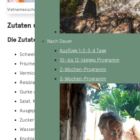
Vietnamesische Küche – Frühlingsrollen (Quelle: Tap Chi Du lich)
Zutaten und
Praxis der Frühlingsrollen
Die Zutaten
Nach Dauer
Ausflüge 1-2-3-4 Tage
Schweinebauch (mager und fett gemischt)
10- bis 12-tägiges Programm
Frische Garnelen
2-Wochen-Programm
Vermicelle
3-Wochen-Programm
Reisblatt
Gurke und Karotten, fein geschnitten, Schnittlauch
Salat, Koriander
Ausgepresste Zitrone
Zucker
Wasser
Knoblauchzehen