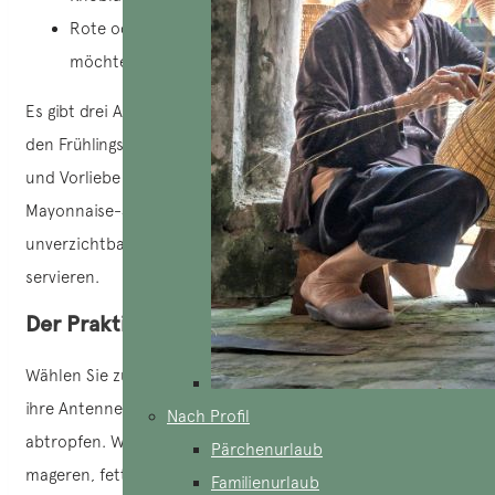
Rote oder grüne Chilischoten (wenn Sie scharf essen
möchten)
Es gibt drei Arten von Soßen, die Sie zubereiten und mit
den Frühlingsrollen genießen können. Je nach Geschmack
und Vorliebe können Sie sie mit
Hoisin-Sauce
,
Mam Nem
,
Mayonnaise-Sauce oder der klassischen nước mắm, einer
unverzichtbaren Sauce in der vietnamesischen Küche,
servieren.
Der Praktische
Wählen Sie zunächst frische Garnelen aus. Entfernen Sie
ihre Antennen, waschen Sie sie und lassen Sie sie
Nach Profil
abtropfen. Wählen Sie bei Schweinefleisch nur den
Pärchenurlaub
mageren, fettreichen Teil des Bauchs aus und säubern Sie
Familienurlaub