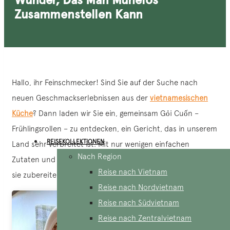
Zusammenstellen Kann
Hallo, ihr Feinschmecker! Sind Sie auf der Suche nach
neuen Geschmackserlebnissen aus der
vietnamesischen
Küche
? Dann laden wir Sie ein, gemeinsam Gỏi Cuốn –
Frühlingsrollen – zu entdecken, ein Gericht, das in unserem
REISEKOLLEKTIONEN
Land sehr verbreitet ist. Mit nur wenigen einfachen
Nach Region
Zutaten und einer sehr einfachen Zubereitung können Sie
Reise nach Vietnam
sie zubereiten.
Reise nach Nordvietnam
Reise nach Südvietnam
Reise nach Zentralvietnam