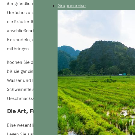
ihn gründlich. Sie können sie mit Salzwasser waschen, um
Gruppenreise
Gerüche zu entfernen. Waschen Sie auch die Rohkost und
die Kräuter Ihrer Wahl gründlich und trocknen Sie sie
anschließend ab. Entscheiden Sie sich am besten für lange
Reisnudeln, da diese einen besseren Geschmack
mitbringen.
Kochen Sie dann das Schweinefleisch und die Garnelen,
bis sie gar sind, etwa 3-5 Minuten. Nehmen Sie sie aus dem
Wasser und lassen Sie sie abkühlen. Schneiden Sie das
Schweinefleisch anschließend je nach
Geschmacksvorlieben dünn auf.
Die Art, Frühlingsrollen zu rollen
Eine wesentliche Zutat der Frühlingsrollen ist das Reisblatt.
Legen Sie zunächst ein Reisblatt auf eine saubere, flache