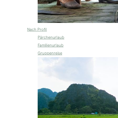
Nach Profil
Pärchenurlaub
Familienurlaub
Gruppenreise