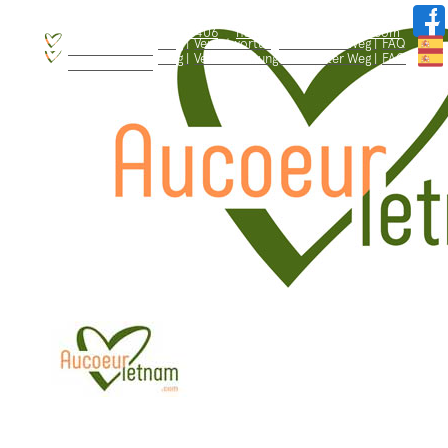
WhatsApp: +84.909.426.406
hallo@aucoeurvietnam.com
WhatsApp: +84.909.426.406
hallo@aucoeurvietnam.com
Blog |
Verantwortungsbewusster Weg |
FAQ
Wer sind wir ? |
Blog |
Verantwortungsbewusster Weg |
FAQ
Wer sind wir ? |