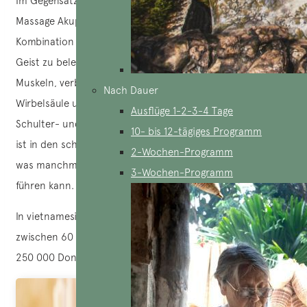
Im Gegensatz dazu werden bei der therapeutischen
Massage Akupressur- und Massagetechniken in
Kombination mit ätherischen Ölen eingesetzt, um den
Geist zu beleben. Diese Art der Massage entspannt die
Muskeln, verbessert die Durchblutung, streckt die
Nach Dauer
Wirbelsäule und lindert schnell und effektiv Schmerzen im
Ausflüge 1-2-3-4 Tage
Schulter- und Nackenbereich. Die therapeutische Massage
10- bis 12-tägiges Programm
ist in den schmerzenden Bereichen tiefer und intensiver,
2-Wochen-Programm
was manchmal zu einem stärkeren Schmerzempfinden
3-Wochen-Programm
führen kann.
In vietnamesischen Spas dauert eine Massage in der Regel
zwischen 60 und 90 Minuten, und die Preise beginnen bei
250 000 Dongs für eine Sitzung.