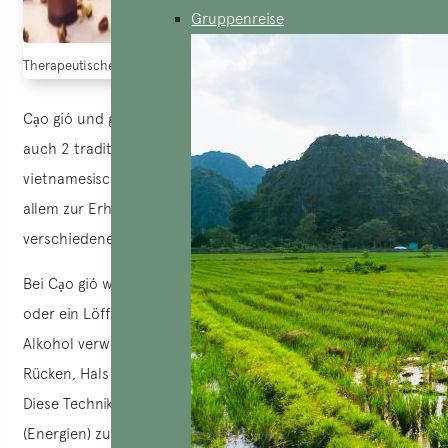
Gruppenreise
Therapeutische Massage (Quelle: toshiko)
Cạo gió und giác hơi
(therapeutisches Schröpfen)
sind
auch 2 traditionelle Massagemethoden, die in der
vietnamesischen Volksmedizin weit verbreitet sind und vor
allem zur Erhaltung der Gesundheit und zur Behandlung
verschiedener Symptome eingesetzt werden.
Bei Cạo gió wird ein harter Gegenstand, wie eine Münze
oder ein Löffel, in Kombination mit Öl oder medizinischem
Alkohol verwendet, um die Haut entlang von Bereichen wie
Rücken, Hals oder anderen Körperteilen abzuschaben.
Diese Technik soll dabei helfen, schlechte „Winde“
(Energien) zu beseitigen, Erkältungssymptome,