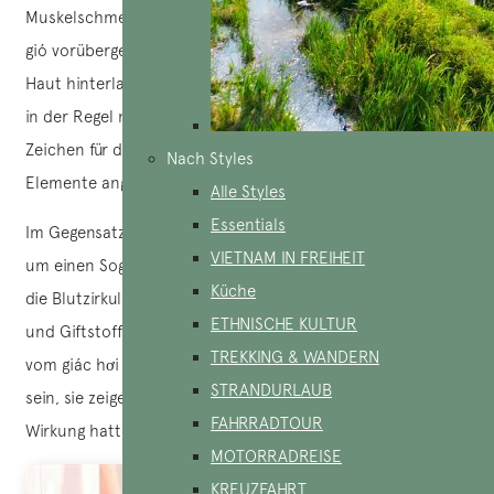
Muskelschmerzen und Müdigkeit zu lindern. Obwohl cạo
gió vorübergehend rote oder blaue Markierungen auf der
Haut hinterlassen kann, verschwinden diese Markierungen
in der Regel nach einigen Tagen und werden als positives
Zeichen für den Prozess der Beseitigung pathogener
Nach Styles
Elemente angesehen.
Alle Styles
Essentials
Im Gegensatz dazu verwendet giác hơi Glasschröpfköpfe,
VIETNAM IN FREIHEIT
um einen Sog auf der Haut zu erzeugen. Diese Technik soll
Küche
die Blutzirkulation anregen, Muskelverspannungen lösen
ETHNISCHE KULTUR
und Giftstoffe ausscheiden. Wie beim cạo gió können die
TREKKING & WANDERN
vom giác hơi hinterlassenen Spuren ebenfalls rot oder blau
STRANDURLAUB
sein, sie zeigen jedoch an, dass die Methode eine positive
FAHRRADTOUR
Wirkung hatte.
MOTORRADREISE
KREUZFAHRT