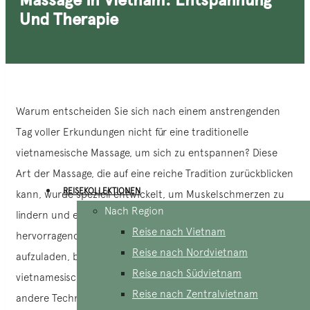
Und Therapie
Warum entscheiden Sie sich nach einem anstrengenden
Tag voller Erkundungen nicht für eine traditionelle
vietnamesische Massage, um sich zu entspannen? Diese
Art der Massage, die auf eine reiche Tradition zurückblicken
REISEKOLLEKTIONEN
kann, wurde speziell entwickelt, um Muskelschmerzen zu
Nach Region
lindern und eine tiefe Entspannung zu bieten. Sie ist eine
Reise nach Vietnam
hervorragende Möglichkeit, Ihre Batterien wieder
Reise nach Nordvietnam
aufzuladen, bevor Sie Ihren Besuch fortsetzen. Obwohl die
Reise nach Südvietnam
vietnamesische Massage nicht so bekannt ist wie einige
Reise nach Zentralvietnam
andere Techniken, verdient sie es, wegen ihrer einzigartigen