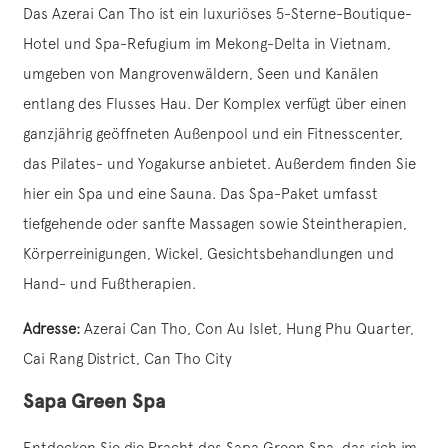
Das Azerai Can Tho ist ein luxuriöses 5-Sterne-Boutique-
Hotel und Spa-Refugium im Mekong-Delta in Vietnam,
umgeben von Mangrovenwäldern, Seen und Kanälen
entlang des Flusses Hau. Der Komplex verfügt über einen
ganzjährig geöffneten Außenpool und ein Fitnesscenter,
das Pilates- und Yogakurse anbietet. Außerdem finden Sie
hier ein Spa und eine Sauna. Das Spa-Paket umfasst
tiefgehende oder sanfte Massagen sowie Steintherapien,
Körperreinigungen, Wickel, Gesichtsbehandlungen und
Hand- und Fußtherapien.
Adresse:
Azerai Can Tho, Con Au Islet, Hung Phu Quarter,
Cai Rang District, Can Tho City
Sapa Green Spa
Entdecken Sie die Pracht des Sapa Green Spa, das sich im