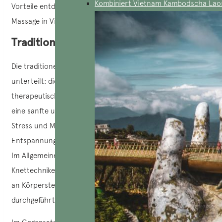
Kombiniert Vietnam Kambodscha Lao
Vorteile entdeckt zu werden. Hier ist, was Sie über die
Massage in Vietnam wissen sollten.
Traditionelle vietnamesische Massage
Die traditionelle Massage in Vietnam wird in 2 Arten
unterteilt: die Entspannungsmassage und die
therapeutische Massage. Die Entspannungsmassage ist
eine sanfte und beruhigende Form der Massage, die hilft,
Stress und Muskelverspannungen abzubauen, und so die
Entspannung und das Lösen von Verspannungen fördert.
Im Allgemeinen wird diese Massage in Vietnam mit
Knettechniken, leichtem Druck und sanften Bewegungen
an Körperstellen wie Schultern, Rücken, Hals und Beinen
durchgeführt.