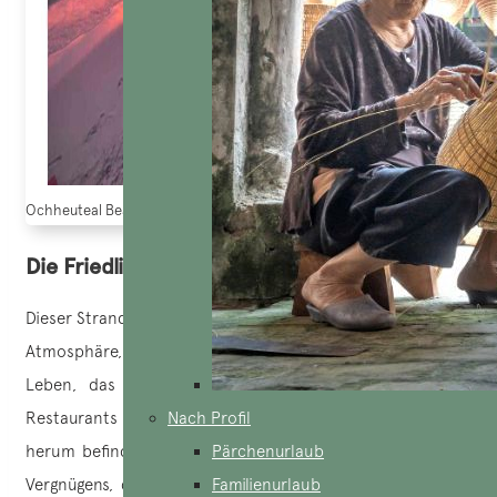
Ochheuteal Beach ( pinterest.com)
Die Friedliche: Serendipity Beach
Dieser Strand in
Kambodscha
ist bekannt für seine lebhafte
Atmosphäre, die bis zum Sonnenuntergang anhält. Das
Leben, das sich hier abspielt, kommt von den Bars,
Restaurants und Hotels, die sich am oder um den Strand
Nach Profil
herum befinden. Es ist ein Ort der Entspannung und des
Pärchenurlaub
Vergnügens, der direkt nebeneinander liegt. Außerdem ist
Familienurlaub