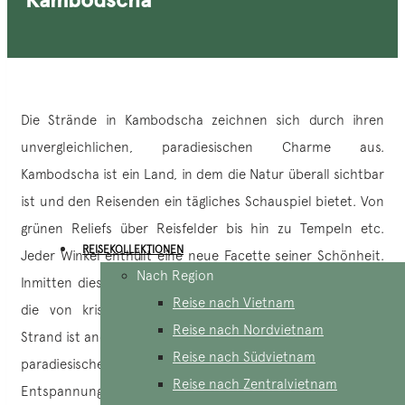
Die Strände in Kambodscha zeichnen sich durch ihren
unvergleichlichen, paradiesischen Charme aus.
Kambodscha ist ein Land, in dem die Natur überall sichtbar
ist und den Reisenden ein tägliches Schauspiel bietet. Von
grünen Reliefs über Reisfelder bis hin zu Tempeln etc.
REISEKOLLEKTIONEN
Jeder Winkel enthüllt eine neue Facette seiner Schönheit.
Nach Region
Inmitten dieser Vielfalt finden sich jedoch auch Juwelen,
Reise nach Vietnam
die von kristallklarem Wasser umspült werden. Jeder
Reise nach Nordvietnam
Strand ist anders und bietet zahlreiche Kontraste und eine
Reise nach Südvietnam
paradiesische, natürliche Umgebung. Zwischen
Reise nach Zentralvietnam
Entspannung, Ausflügen und Abenteuern werden wir die