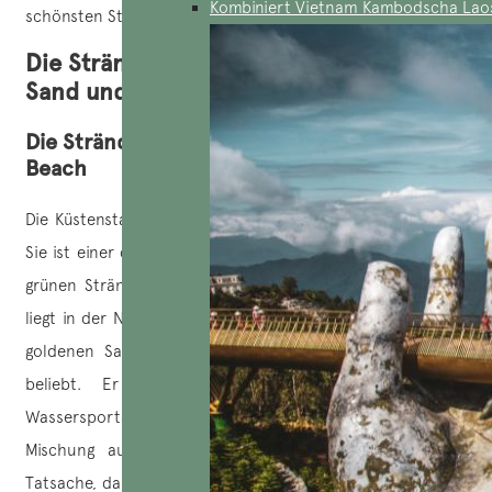
Kombiniert Vietnam Kambodscha Lao
schönsten Strände in
Kambodscha
entdecken.
Die Strände in Kambodscha: Feiner
Sand und smaragdgrünes Meer
Die Strände von Sihanoukville: Ochheuteal
Beach
Die Küstenstadt liegt im Südwesten am Golf von Thailand.
Sie ist einer der wichtigsten Badeorte, der für seine vielen
grünen Strände bekannt ist. Der Strand von Ochheuteal
liegt in der Nähe des Stadtzentrums und ist wegen seines
goldenen Sandes und des türkisfarbenen Wassers sehr
beliebt. Er ist ideal zum Schwimmen und für
Wassersportaktivitäten. An diesem Strand findet man eine
Mischung aus Einheimischen und Touristen, aber die
Tatsache, dass er berühmt ist, wird kein Problem sein. Der