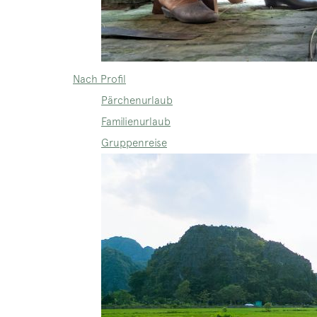
Nach Profil
Pärchenurlaub
Familienurlaub
Gruppenreise