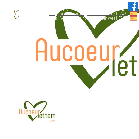
WhatsApp: +84.909.426.406
hallo@aucoeurvietnam.com
WhatsApp: +84.909.426.406
hallo@aucoeurvietnam.com
Blog |
Verantwortungsbewusster Weg |
FAQ
Wer sind wir ? |
Blog |
Verantwortungsbewusster Weg |
FAQ
Wer sind wir ? |