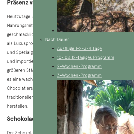
Präsenz von Schokolade in Vietnam
Heutzutage ist Schokolade in Vietnam zu einem beliebten
Nahrungsmittel geworden, sowohl wegen ihrer
geschmacklichen Qualitäten als auch wegen ihres Status
Nach Dauer
als Luxusprodukt. Im ganzen Land gibt es Chocolaterien
Ausflüge 1-2-3-4 Tage
und Spezialgeschäfte, die eine Vielzahl an einheimischen
10- bis 12-tägiges Programm
und importierten Schokoladensorten anbieten. In
2-Wochen-Programm
größeren Städten wie
Ho-Chi-Minh-Stadt
und
Hanoi
gibt
3-Wochen-Programm
es eine wachsende Zahl handwerklich arbeitender
Chocolatiers, die unter Verwendung lokaler Zutaten und
traditioneller Techniken hochwertige Schokolade
herstellen.
Schokoladenhandel in Vietnam
Der Schokoladenhandel in Vietnam verzeichnet ein