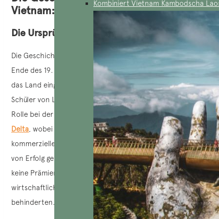
Kombiniert Vietnam Kambodscha Lao
Vietnam: eine Gourmet-Odyssee
Die Ursprünge der Schokolade in Vietnam
Die Geschichte der Schokolade in Vietnam geht auf das
Ende des 19. Jahrhunderts zurück, als der Kakaobaum in
das Land eingeführt wurde. Dr. Alexandre Yersin, ein
Schüler von Louis Pasteur, spielte eine entscheidende
Rolle bei der Anpflanzung von Kakaobäumen im
Mekong-
Delta
, wobei er das günstige Klima der Region nutzte. Die
kommerzielle Nutzung von Kakao war jedoch nicht sofort
von Erfolg gekrönt, was unter anderem daran lag, dass es
keine Prämien für die Erzeuger gab und politische und
wirtschaftliche Konflikte die Entwicklung der Industrie
behinderten.