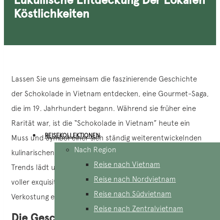
Köstlichkeiten
Lassen Sie uns gemeinsam die faszinierende Geschichte
der Schokolade in Vietnam entdecken, eine Gourmet-Saga,
die im 19. Jahrhundert begann. Während sie früher eine
Rarität war, ist die “Schokolade in Vietnam” heute ein
REISEKOLLEKTIONEN
Muss und Symbol einer sich ständig weiterentwickelnden
Nach Region
kulinarischen Kultur. Zwischen alten Traditionen und neuen
Reise nach Vietnam
Trends lädt uns diese köstliche Odyssee dazu ein, eine Welt
Reise nach Nordvietnam
voller exquisiter Aromen zu erkunden, in der jede
Reise nach Südvietnam
Verkostung ein Erlebnis für sich ist.
Reise nach Zentralvietnam
Die Geschichte der Schokolade in