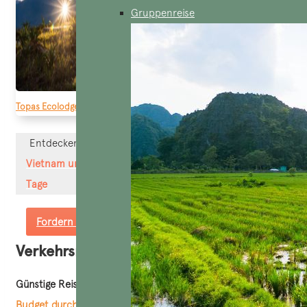
Gruppenreise
Topas Ecolodge
– eine der Ökolodges in Vietnam, um ein Abenteuer in der
Entdecken mehr>>
Kreuzfahrt auf dem Mekong
Vietnam und Strandurlaub auf der Insel Phu Quoc 12
Tage
Fordern Sie ein maßgeschneidertes Angebot an
Verkehrsmittel
Günstige Reise nach Vietnam
:
Mit einem begrenzten
Budget durch Vietnam zu reisen
, bedeutet oft, dass man