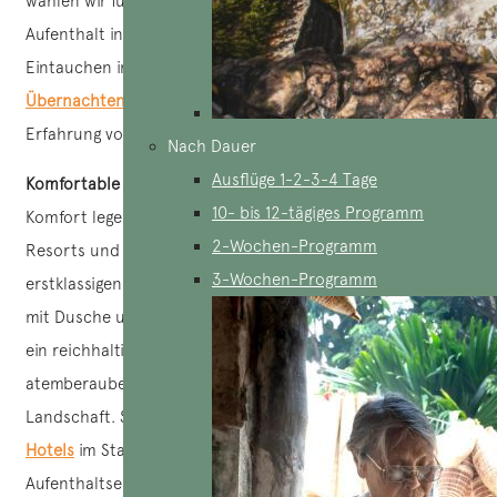
wählen wir für Ihren Komfort Zimmer mit Fenstern aus. Der
Aufenthalt in einer Privatunterkunft ermöglicht ein tiefes
Eintauchen in die Kultur und bietet durch das
Übernachten bei einheimischen Familien
eine authentische
Erfahrung von Vietnam.
Nach Dauer
Ausflüge 1-2-3-4 Tage
Komfortable Vietnam-Reise
: Für diejenigen, die Wert auf
10- bis 12-tägiges Programm
Komfort legen, bieten
lokale Agenturen
Hotels ab 4*,
2-Wochen-Programm
Resorts und sogar private Villen an. Diese bieten einen
3-Wochen-Programm
erstklassigen Service, geräumige Zimmer, ein Badezimmer
mit Dusche und Badewanne, moderne Annehmlichkeiten,
ein reichhaltiges Frühstück und oft einen
atemberaubenden Blick auf die vietnamesische
Landschaft. Strandresorts,
Ökolodges oder Fünf-Sterne-
Hotels
im Stadtzentrum garantieren ein unvergessliches
Aufenthaltserlebnis mit zusätzlichen Angeboten wie Spas,