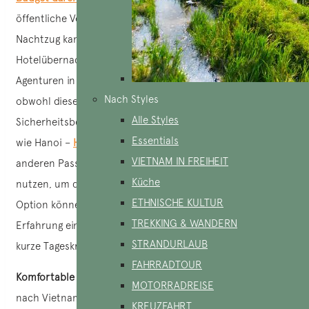
öffentliche Verkehrsmittel benutzen muss. Mit dem
Nachtzug kann man günstig reisen und gleichzeitig eine
Hotelübernachtung einsparen. Zuverlässige lokale
Agenturen in Vietnam empfehlen Nachtbusse nicht,
Nach Styles
obwohl diese Option verfügbar ist, da es
Alle Styles
Sicherheitsbedenken für Reisende gibt. Für einige Routen,
Essentials
wie Hanoi –
Halong
, schlagen sie vor, gemeinsam mit
VIETNAM IN FREIHEIT
anderen Passagieren Shuttle-Boote des Schiffes zu
Küche
nutzen, um die Kosten zu senken. Für eine noch günstigere
ETHNISCHE KULTUR
Option können die lokalen Agenturen in Vietnam die
TREKKING & WANDERN
Erfahrung einer Übernachtung auf dem Boot durch eine
STRANDURLAUB
kurze Tageskreuzfahrt ersetzen.
FAHRRADTOUR
Komfortable Vietnamreise
: Für eine komfortable Reise
MOTORRADREISE
nach Vietnam bieten lokale Agenturen Inlandsflüge mit der
KREUZFAHRT