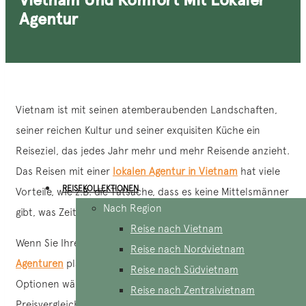
Agentur
Vietnam ist mit seinen atemberaubenden Landschaften,
seiner reichen Kultur und seiner exquisiten Küche ein
Reiseziel, das jedes Jahr mehr und mehr Reisende anzieht.
Das Reisen mit einer
lokalen Agentur in Vietnam
hat viele
REISEKOLLEKTIONEN
Vorteile, wie z.B. die Tatsache, dass es keine Mittelsmänner
Nach Region
gibt, was Zeit und Geld spart.
Reise nach Vietnam
Wenn Sie Ihre Reise nach Vietnam mit diesen
lokalen
Reise nach Nordvietnam
Agenturen
planen, müssen Sie zwischen verschiedenen
Reise nach Südvietnam
Optionen wählen, wobei eine der wichtigsten der
Reise nach Zentralvietnam
Preisvergleich ist. Sollten Sie sich also für eine Günstige