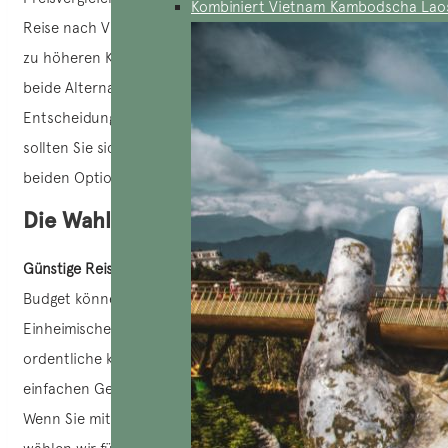
Kombiniert Vietnam Kambodscha Lao
Reise nach Vietnam entscheiden oder lieber auf Komfort
zu höheren Kosten setzen? Lokale Agenturen können
beide Alternativen anbieten. Um Ihnen bei der
Entscheidung zu helfen, welche besser zu Ihnen passt,
sollten Sie sich unten die Unterschiede zwischen den
beiden Optionen durchlesen.
Die Wahl der Unterkünfte
Günstige Reise nach Vietnam
: Reisende mit begrenztem
Budget können erwarten, in lokalen 3*-Hotels oder bei
Einheimischen zu übernachten. Diese Hotels bieten
ordentliche klimatisierte Zimmer, ein Frühstücksbuffet mit
einfachen Gerichten und grundlegende Dienstleistungen.
Wenn Sie mit dem Reisebüro AucoeurVietnam reisen,