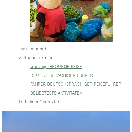
Familienurlaub
Vietnam in Freiheit
Günstige/BEQUEME REISE
DEUTSCHSPRACHIGER FÜHRER
FAHRER DEUTSCHSPRACHIGER REISEFÜHRER
BELIEBTESTE AKTIVITÄTEN
Triff einen Charakter