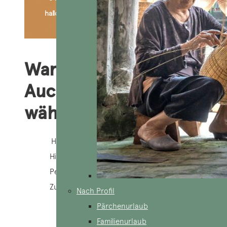
hallo@aucoeurvietnam.com
Warum
AucoeurVietnam
wählen?
Heimmannschaft
Hilfe 24/7
Personalisierung 100%
Zuständige Agentur
Nach Profil
Pärchenurlaub
Familienurlaub