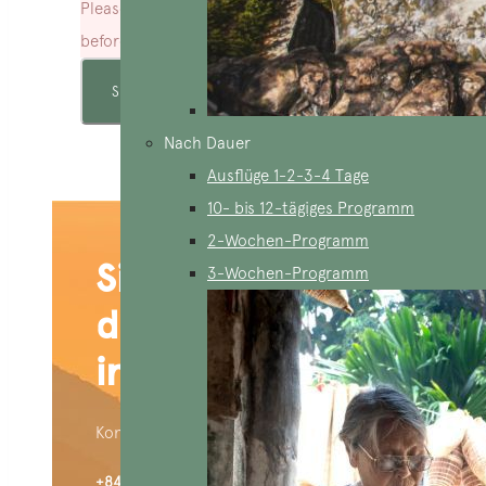
Please agree to all the terms and conditions
before proceeding to the next step
Nach Dauer
Ausflüge 1-2-3-4 Tage
10- bis 12-tägiges Programm
2-Wochen-Programm
Sind Sie an
3-Wochen-Programm
dieser Reise
interessiert?
Kontaktiere uns:
+84 909 426 406 (WhatsApp)