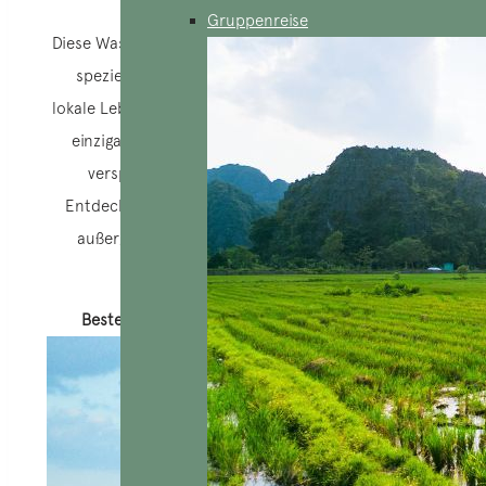
Gruppenreise
Diese Wassertour mit 3-tägiger Mekong-Kreuzfahrt ist
speziell für Bootsliebhaber konzipiert, die in das
lokale Leben eintauchen und den Süden Vietnams auf
einzigartige Weise erkunden möchten. Diese Tour
verspricht eine Vielzahl von Erlebnissen und
Entdeckungen entlang des Flusses und bietet eine
außergewöhnliche Nähe zu den Bewohnern der
Dörfer am Flussufer.
Beste Reisezeit: zwischen November und Mai.