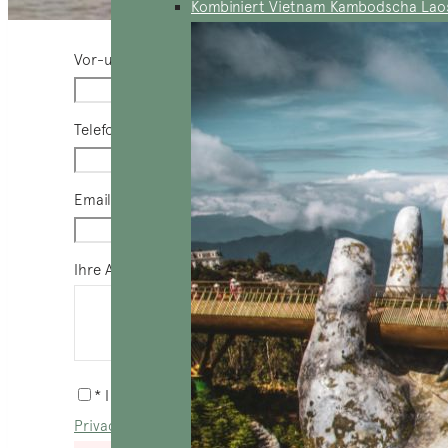
Kombiniert Vietnam Kambodscha Lao
Vor-und Nachname
*
Telefon
*
Email
*
Ihre Anfrage
*
* I agree with
Terms of Service
and
Privacy Statement
.