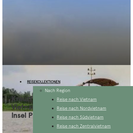
REISEKOLLEKTIONEN
Nach Region
Kreuzfahrt auf dem Mekong
Reise nach Vietnam
Vietnam und Strandurlaub auf der
Reise nach Nordvietnam
Insel Phu Quoc 12 Tage
Reise nach Südvietnam
Reise nach Zentralvietnam