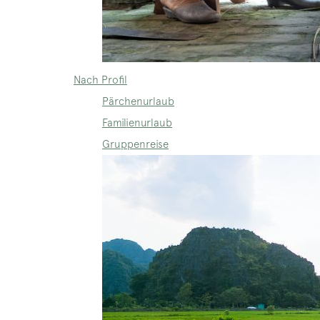
Nach Profil
Pärchenurlaub
Familienurlaub
Gruppenreise