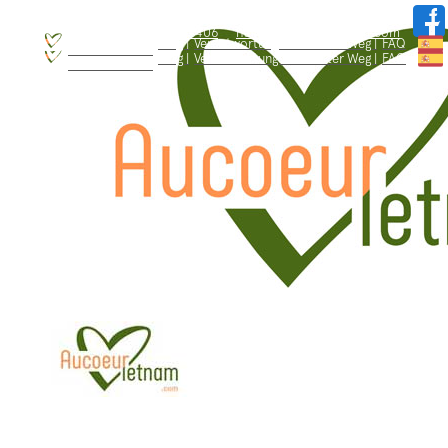
WhatsApp: +84.909.426.406
hallo@aucoeurvietnam.com
WhatsApp: +84.909.426.406
hallo@aucoeurvietnam.com
Blog |
Verantwortungsbewusster Weg |
FAQ
Wer sind wir ? |
Blog |
Verantwortungsbewusster Weg |
FAQ
Wer sind wir ? |