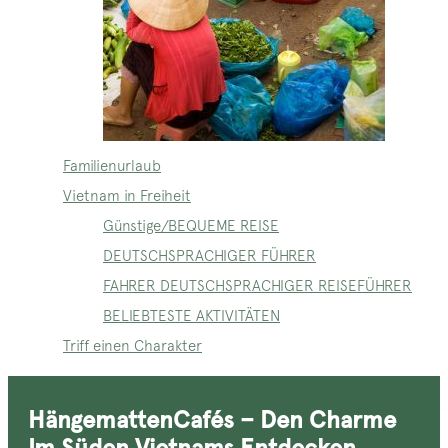
Familienurlaub
Vietnam in Freiheit
Günstige/BEQUEME REISE
DEUTSCHSPRACHIGER FÜHRER
FAHRER DEUTSCHSPRACHIGER REISEFÜHRER
BELIEBTESTE AKTIVITÄTEN
Triff einen Charakter
HängemattenCafés – Den Charme
Im Süden Vietnams Entdecken