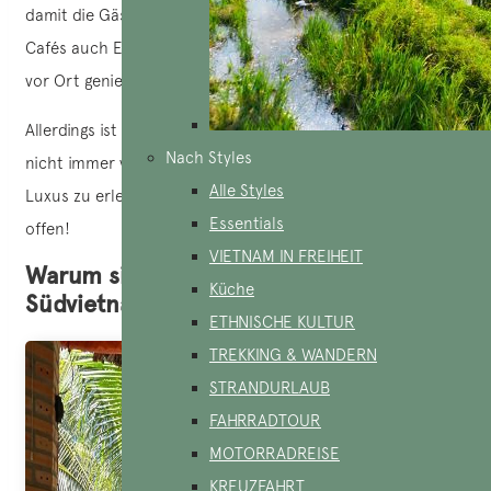
damit die Gäste sie sehen können. Manchmal bieten diese
Cafés auch Essen an, wenn Sie hungrig sind, können Sie es
vor Ort genießen.
Allerdings ist die Hygiene in einigen Hängemattencafés
Nach Styles
nicht immer vorbildlich, aber es geht hier nicht darum,
Alle Styles
Luxus zu erleben: Diese Orte sind erschwinglich und für alle
Essentials
offen!
VIETNAM IN FREIHEIT
Warum sind Hängematten-Cafés in
Küche
Südvietnam so toll?
ETHNISCHE KULTUR
TREKKING & WANDERN
STRANDURLAUB
FAHRRADTOUR
MOTORRADREISE
KREUZFAHRT