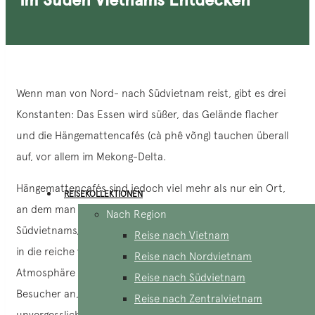
Wenn man von Nord- nach Südvietnam reist, gibt es drei
Konstanten: Das Essen wird süßer, das Gelände flacher
und die Hängemattencafés (cà phê võng) tauchen überall
auf, vor allem im Mekong-Delta.
Hängemattencafés sind jedoch viel mehr als nur ein Ort,
REISEKOLLEKTIONEN
an dem man etwas essen kann. Eingebettet im Herzen
Nach Region
Südvietnams, bieten diese Cafés einen fesselnden Einblick
Reise nach Vietnam
in die reiche vietnamesische Kultur. Mit ihrer einzigartigen
Reise nach Nordvietnam
Atmosphäre und ihren verlockenden Menüs ziehen sie
Reise nach Südvietnam
Besucher an, die auf der Suche nach authentischen und
Reise nach Zentralvietnam
unvergesslichen Erlebnissen sind. In diesem Artikel