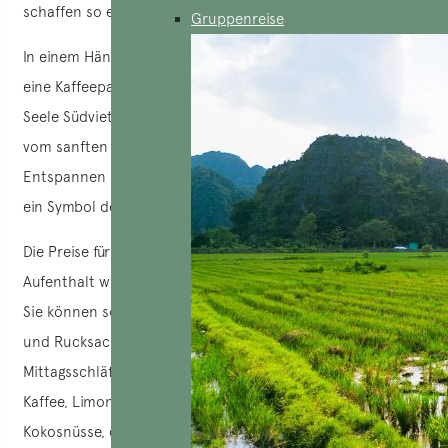
schaffen so einen einladenden und authentischen Raum.
Gruppenreise
In einem Hängemattencafé zu sitzen ist viel mehr als nur
eine Kaffeepause; es ist ein Eintauchen in die pulsierende
Seele Südvietnams. Die friedliche Atmosphäre, untermalt
vom sanften Schaukeln der Hängematten, lädt zum
Entspannen und Kontemplieren ein. Die Hängematten sind
ein Symbol der vietnamesischen Kultur.
Die Preise für Hängemattencafés sind angemessen. Ihr
Aufenthalt wird mit dem Kauf eines Getränks bezahlt, und
Sie können so lange bleiben, wie Sie möchten. Viele Gäste
und Rucksacktouristen halten hier lange
Mittagsschläfchen. Zu den erhältlichen Getränken gehören
Kaffee, Limonaden, Zuckerrohrsaft (nước mía) und frische
Kokosnüsse, die oft vor dem Haus ausgestellt werden,