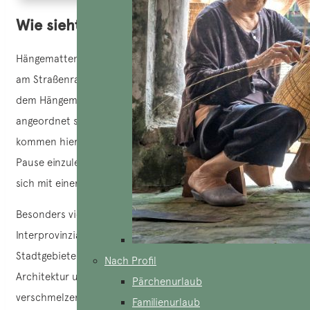
Wie sieht ein Hängemattencafé aus?
Hängemattencafés oder „
cà phê
võng“ sind Grundstücke
am Straßenrand, die mit einem Dach überdacht sind, auf
dem Hängematten in verschiedenen Arten und Farben
angeordnet sind. Die Gäste, oft Rucksacktouristen,
kommen hierher, um während einer langen Fahrt eine
Pause einzulegen, sich in eine Hängematte zu legen und
sich mit einem Getränk zu erfrischen.
Besonders viele Hängemattencafés gibt es an den großen
Interprovinzialstraßen, aber auch am Rande von
Stadtgebieten und an Landstraßen sind sie zu finden. Die
Nach Profil
Architektur und Dekoration der Hängemattencafés
Pärchenurlaub
verschmelzen gekonnt Tradition und Moderne und
Familienurlaub