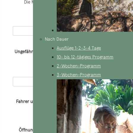
Die Marken eines * sind nicht obligatorisch
Name und Vorname *
Nach Dauer
Ausflüge 1-2-3-4 Tage
Ungefähres Ankunftsdatum *
10- bis 12-tägiges Programm
2-Wochen-Programm
Email *
3-Wochen-Programm
Fahrer und Auto.
Fahrer und Auto.
Reise mit
Führer und Fahrer
Öffnungszeiten für das RDV-Telefon (Stunden in