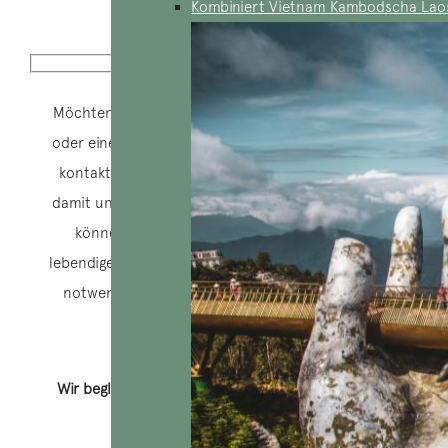
Kombiniert Vietnam Kambodscha Lao
Möchten Sie einen deutschsprachigen Reiseführer
oder einen mit einem Privatauto reservieren? Bitte
kontaktieren Sie uns unter Ihrer Telefonnummer,
damit unsere Reiseberater Sie kostenlos abmelden
können. Ainsi, Sie sprechen mit uns über die
lebendige Stimme, während Sie uns die Verträge, die
notwendigen Ratschläge und Hilfsmittel für Ihre
Entscheidung mitteilen.
Wir begleiten Sie während jedes Reiseabschnitts!