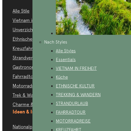
Alle Stile
Vietnam in Freiheit
Unverzichtbare
Ethnische Kultur
Nach Styles
Kreuzfahrten
Alle Styles
Strandverlängerung
Essentials
Gastronomie
VIETNAM IN FREIHEIT
Fahrradtour
Küche
Motorradreise
ETHNISCHE KULTUR
TREKKING & WANDERN
Trek & Wanderung
STRANDURLAUB
Charme & Eleganz
Ideen & Inspirationen
FAHRRADTOUR
MOTORRADREISE
Nationalparks
KREUZFAHRT