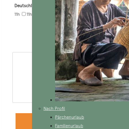
Deutschland) *
8h bis 9h
9h bis 10h
10h bis
11h
11h bis 12h
12h bis 13h
13h bis 14h
14h
bis 15h
Votre-Nachricht *
Nach Profil
Pärchenurlaub
Familienurlaub